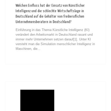
Welchen Einfluss hat der Einsatz von Künstlicher
Intelligenz und die schlechte Wirtschaftslage in
Deutschland auf die Gehälter von freiberuflichen
Unternehmensberatern in Deutschland?
Einführung in das Thema Künstliche Intelligenz (KI)
verändert den Arbeitsmarkt in Deutschland rasant und
immer mehr Unternehmen setzen darauf[1]. Unter KI
versteht man die Simulation menschlicher Intelligenz in
Maschinen, die...