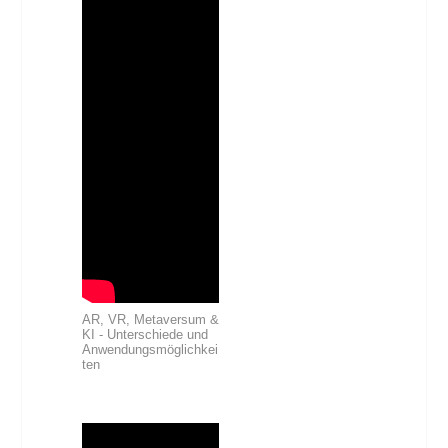
AR, VR, Metaversum &
KI - Unterschiede und
Anwendungsmöglichkei
ten