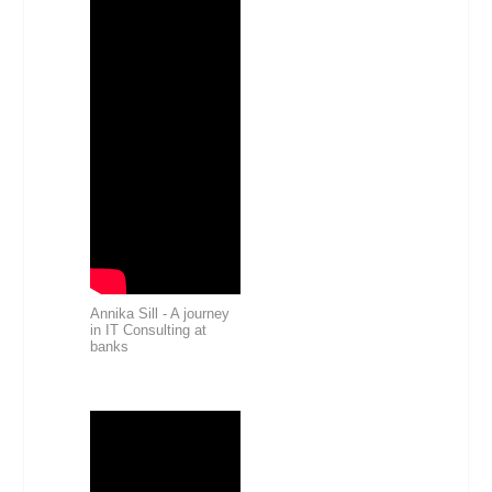
Annika Sill - A journey
in IT Consulting at
banks