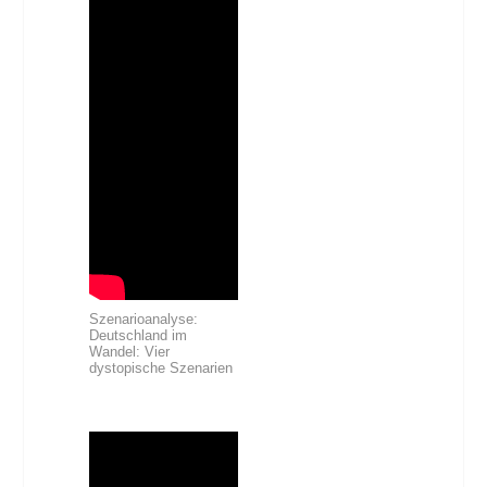
Szenarioanalyse:
Deutschland im
Wandel: Vier
dystopische Szenarien