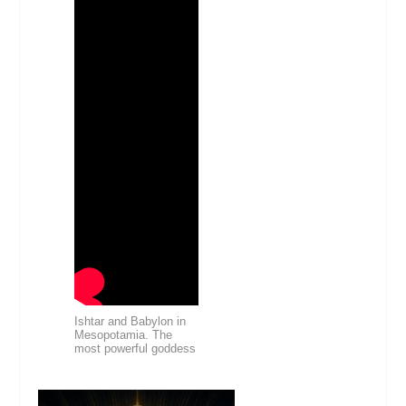
Ishtar and Babylon in
Mesopotamia. The
most powerful goddess