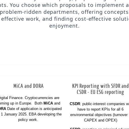
s. You choose which proposals to implement a
n problem-ridden departments, offering concepts
, effective work, and finding cost-effective solut
enjoyment.
MiCA and DORA
KPI Reporting with SFDR and
CSDR - EU ESG reporting
igital Finance. Cryptocurrencies are
oming up in Europe. Both
MiCA
and
CSDR
: public-interest companies wi
ORA
Date of application is anticipated
have to report KPIs for all 6
r 1 January 2025. EBA developing the
environmental objectives (turnover
policy work.
CAPEX and OPEX)