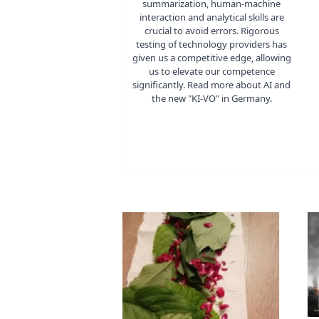
summarization, human-machine
interaction and analytical skills are
crucial to avoid errors. Rigorous
testing of technology providers has
given us a competitive edge, allowing
us to elevate our competence
significantly. Read more about AI and
the new "KI-VO" in Germany.
02nd Juni 2024
30th Mai 2024