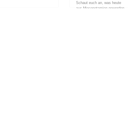
Schaut euch an, was heute
and therefore the
aus Mesopotamien geworden
decentralised structure of
ist durch patriarchalische
TARGET in May...
Machtstrukturen und den
Islam. Einst galt es als Wiege
der Zivilisation, angeführt
durch mächtige weibliche
Gottheiten. Was ist
Mesopotamien?...