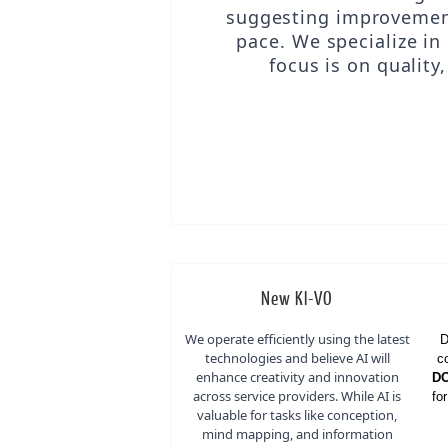
suggesting improvement
pace. We specialize i
focus is on quality
New KI-VO
We operate efficiently using the latest
D
technologies and believe AI will
c
enhance creativity and innovation
D
across service providers. While AI is
fo
valuable for tasks like conception,
mind mapping, and information