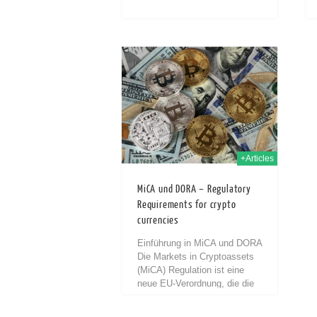
time...
15th Dez. 2023
+Articles
MiCA und DORA – Regulatory
Requirements for crypto
currencies
Einführung in MiCA und DORA
Die Markets in Cryptoassets
(MiCA) Regulation ist eine
neue EU-Verordnung, die die
Ausgabe und Bereitstellung
von Dienstleistungen im