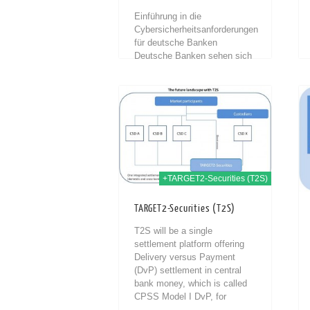
Einführung in die
Cybersicherheitsanforderungen
für deutsche Banken
Deutsche Banken sehen sich
aufgrund der jüngsten
Änderungen der
Vorschriften[1] mit neuen
12th Sep. 2012
12th Aug. 2012
Anforderungen an die
Cybersicherheit konfrontiert.
Der Digital Operational
Resilience Act (DORA)...
+TARGET2-Securities (T2S)
TARGET2-Securities (T2S)
T2S will be a single
settlement platform offering
Delivery versus Payment
(DvP) settlement in central
bank money, which is called
CPSS Model I DvP, for
different currencies on a real-