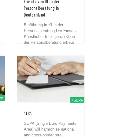
Einsatz von KI in der
Personalberatung in
Deutschland
Einführung in KI in der
Personalberatung Der Einsatz
Künstlicher Intelligenz (KI) in
der Personalberatung erfreut
sich in den letzten Jahren
immer größerer Beliebtheit.
KI-Tools werden von
 Sep. 2012
Personalberatern eingesetzt,
um die...
on
+SEPA
SEPA
SEPA (Single Euro Payments
Area) will harmonise national
and cross-border retail