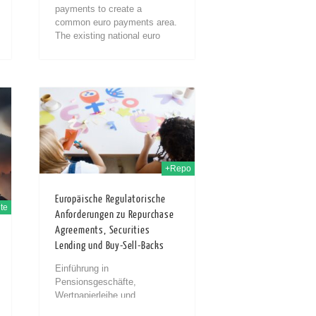
payments to create a
common euro payments area.
The existing national euro
credit transfer and direct debit
schemes will...
h Dez. 2023
+Repo
Europäische Regulatorische
te
Anforderungen zu Repurchase
Agreements, Securities
Lending und Buy-Sell-Backs
Einführung in
Pensionsgeschäfte,
Wertpapierleihe und
Rückkaufgeschäfte