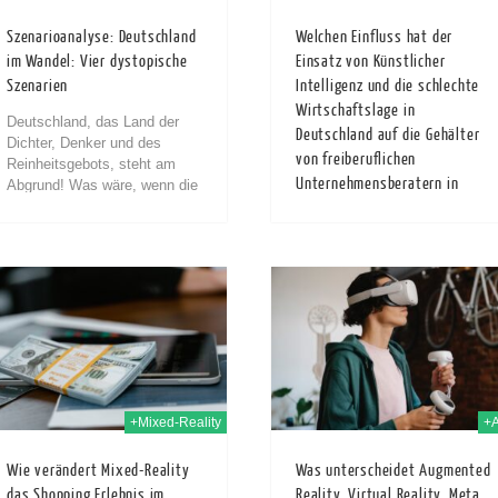
Szenarioanalyse: Deutschland
Welchen Einfluss hat der
im Wandel: Vier dystopische
Einsatz von Künstlicher
Szenarien
Intelligenz und die schlechte
Wirtschaftslage in
Deutschland, das Land der
Deutschland auf die Gehälter
Dichter, Denker und des
von freiberuflichen
Reinheitsgebots, steht am
Unternehmensberatern in
Abgrund! Was wäre, wenn die
Säulen der deutschen
Deutschland?
Gesellschaft – Wirtschaft,
Einführung in das Thema
Politik und Kultur – plötzlich in
Künstliche Intelligenz (KI)
Scherben lägen? Vier düstere
verändert den Arbeitsmarkt in
11th Dez. 2023
11th
Szenarien zeigen uns eine
Deutschland rasant und
Zukunft, die so absurd ist,
immer mehr Unternehmen
dass sie fast schon wieder
setzen darauf[1]. Unter KI
unterhaltsam ist. Bereiten Sie
versteht man die Simulation
sich auf eine Reise in die
menschlicher Intelligenz in
möglichen Alpträume
Maschinen, die...
Deutschlands vor: eine
+Mixed-Reality
+
Übernahme durch Russland,
die Errichtung eines Kalifats
Wie verändert Mixed-Reality
Was unterscheidet Augmented
durch Saudi-Arabien, eine
das Shopping Erlebnis im
Reality, Virtual Reality, Meta