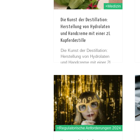
+Medizin
Die Kunst der Destillation:
Herstellung von Hydrolaten
und Handcreme mit einer 2L
Kupferdestille
Die Kunst der Destillation:
Herstellung von Hydrolaten
und Handcreme mit einer 2L
Kupferdestille In diesem
Blogartikel möchte ich euch
Schritt für Schritt durch den
11th Dez. 2023
11th Dez. 2023
Destillationsprozess führen,
den ich mit meiner...
+Regulatorische Anforderungen 2024