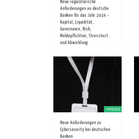
Neue regulatorische
Anforderungen an deutsche
Banken für das Jahr 2024 –
Kapital, Liquidität,
Governance, Risk,
Meldepflichten, Stresstest
und Abwicklung
Einführung in die neuen
regulatorischen Anforderungen
11th Dez. 2023
30th Nov. 2023
an deutsche Banken für 2024
Deutsche Banken stehen vor
neuen regulatorischen
Anforderungen, die im Jahr
2024 in Kraft treten[1]. Die
neuen Vorschriften werden
sich...
+Articles
Neue Anforderungen zu
Cybersecurity bei deutschen
Banken