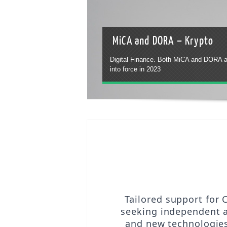
Rivary Consulting YouTube 
Good advice doesn´t have to be expens
Find us on YouTube Channel Rivary Cons
link
Tailored support for 
seeking independent a
and new technologies