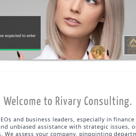
Channel
ive!
ulting or follow the
Welcome to Rivary Consulting.
CEOs and business leaders, especially in finance 
nd unbiased assistance with strategic issues, o
. We assess your company, pinpointing depart