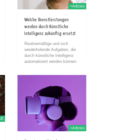
+Articles
Welche Dienstleistungen
werden durch Künstliche
Intelligenz zukünftig ersetzt
Routinemäßige und sich
wiederholende Aufgaben, die
durch künstliche Intelligenz
automatisiert werden können
Einer der bedeutendsten
Bereiche, in denen künstliche
Intelligenz (KI) bereits
 Dez. 2023
Wirkung zeigt, sind
Arbeitsplätze in der Fertigung
und...
AR
+Articles