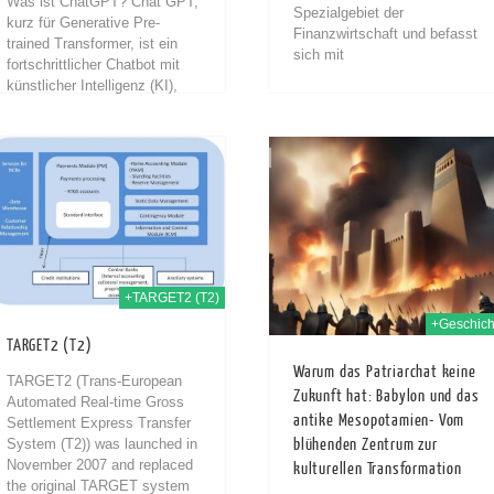
Was ist ChatGPT? Chat GPT,
Spezialgebiet der
kurz für Generative Pre-
Finanzwirtschaft und befasst
trained Transformer, ist ein
sich mit
fortschrittlicher Chatbot mit
Kapitalanlageentscheidungen
künstlicher Intelligenz (KI),
Investitionsentscheidungen
der die Art und Weise, wie wir
und
mit Computern interagieren,
Unternehmensbewertungen
revolutioniert hat[1]....
mit dem Ziel den eigenen
02nd Nov. 2024
15t
Unternehmenswert zu erhöhen
ohne die eigene
Risikotragfähigkeit zu
übersteigen. Die...
+TARGET2 (T2)
+Geschich
TARGET2 (T2)
Warum das Patriarchat keine
TARGET2 (Trans-European
Zukunft hat: Babylon und das
Automated Real-time Gross
antike Mesopotamien- Vom
Settlement Express Transfer
System (T2)) was launched in
blühenden Zentrum zur
November 2007 and replaced
kulturellen Transformation
the original TARGET system