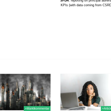
SFDR
: reporting on principal adver
KPIs (with data coming from CSRD
11th Dez. 2023
11th
+Marktkommentar
+Artic