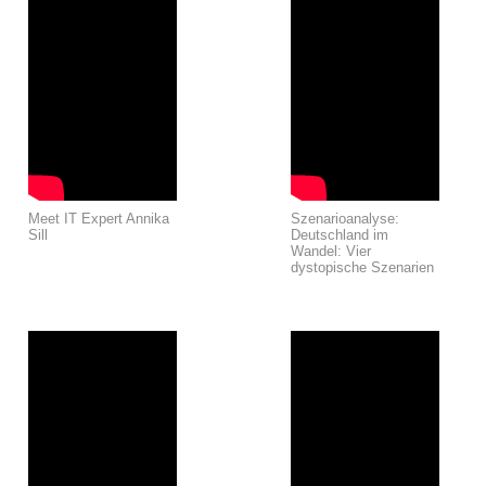
Meet IT Expert Annika
Szenarioanalyse:
Sill
Deutschland im
Wandel: Vier
dystopische Szenarien