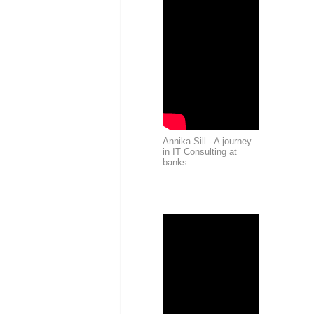
Annika Sill - A journey
in IT Consulting at
banks