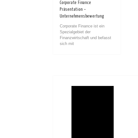
Corporate Finance
Präsentation –
Unternehmensbewertung
Corporate Finance ist ein
Spezialgebiet der
Finanzwirtschaft und befasst
sich mit
Kapitalanlageentscheidungen
Investitionsentscheidungen
und
Unternehmensbewertungen
mit dem Ziel den eigenen
Unternehmenswert zu erhöhen
ohne die eigene
Risikotragfähigkeit zu
übersteigen. Die...