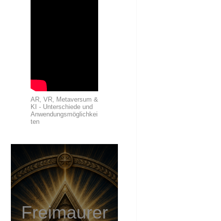
AR, VR, Metaversum &
KI - Unterschiede und
Anwendungsmöglichkei
ten
Freimaurer