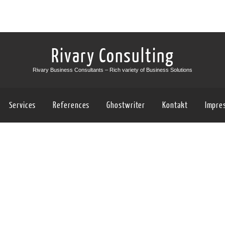
Rivary Consulting
Rivary Business Consultants – Rich variety of Business Solutions
Services
References
Ghostwriter
Kontakt
Impre