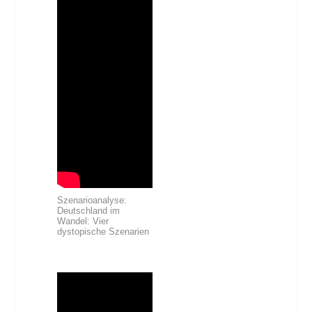
Szenarioanalyse:
Deutschland im
Wandel: Vier
dystopische Szenarien