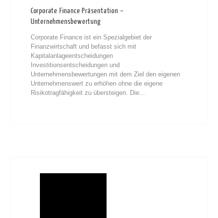
Corporate Finance Präsentation –
Unternehmensbewertung
Corporate Finance ist ein Spezialgebiet der
Finanzwirtschaft und befasst sich mit
Kapitalanlageentscheidungen
Investitionsentscheidungen und
Unternehmensbewertungen mit dem Ziel den eigenen
Unternehmenswert zu erhöhen ohne die eigene
Risikotragfähigkeit zu übersteigen. Die...