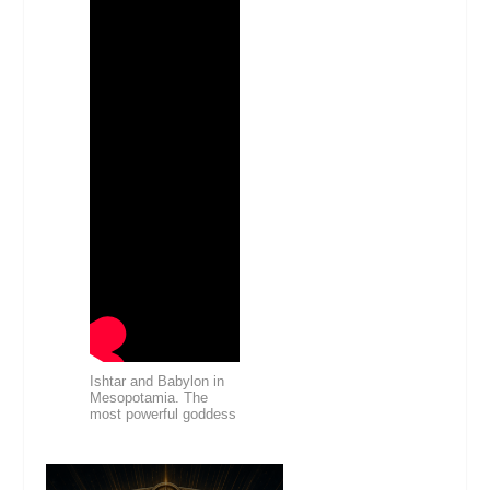
Ishtar and Babylon in
Mesopotamia. The
most powerful goddess