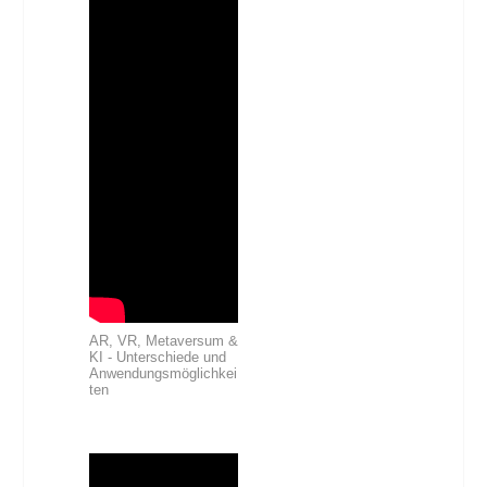
AR, VR, Metaversum &
KI - Unterschiede und
Anwendungsmöglichkei
ten