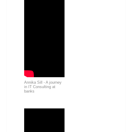
Annika Sill - A journey
in IT Consulting at
banks